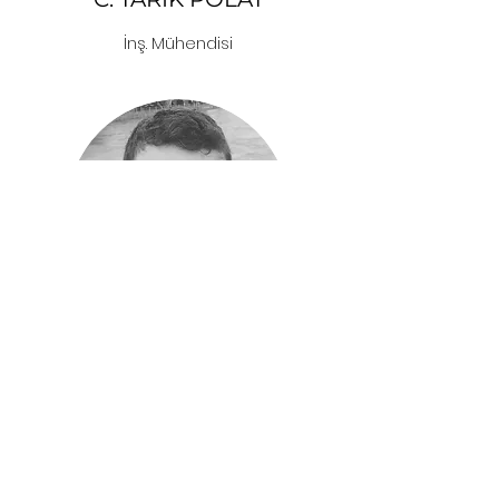
İnş. Mühendisi
Y. OĞUZ GÜNGÖR
Mimar